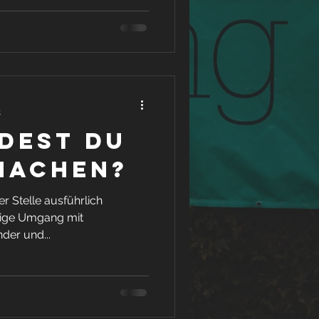
t
dest Du
machen?
r Stelle ausführlich
htige Umgang mit
nder und...