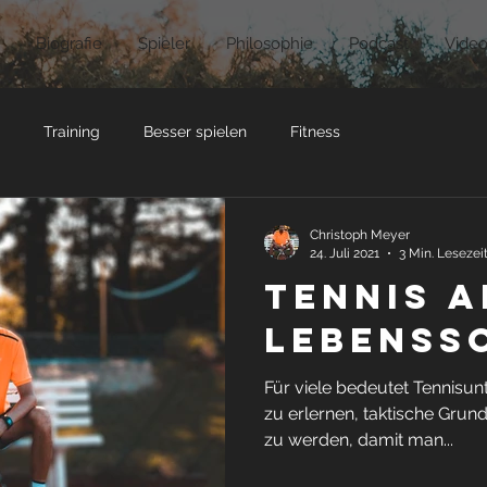
Biografie
Spieler
Philosophie
Podcast
Video
Training
Besser spielen
Fitness
Christoph Meyer
24. Juli 2021
3 Min. Lesezei
Tennis a
Lebenss
Für viele bedeutet Tennisunte
zu erlernen, taktische Grund
zu werden, damit man...