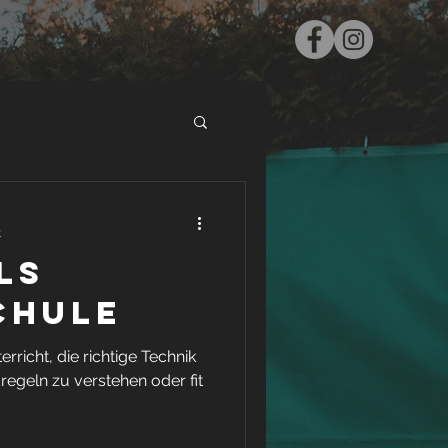
s / FAQ
Kurse
More
t
ls
chule
rricht, die richtige Technik
regeln zu verstehen oder fit